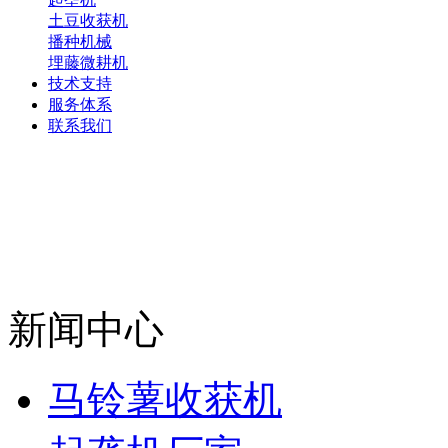
土豆收获机
播种机械
埋藤微耕机
技术支持
服务体系
联系我们
新闻中心
马铃薯收获机