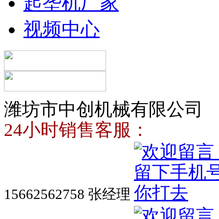
起垄机厂家
视频中心
潍坊市中创机械有限公司
24小时销售客服：
15662562758 张经理