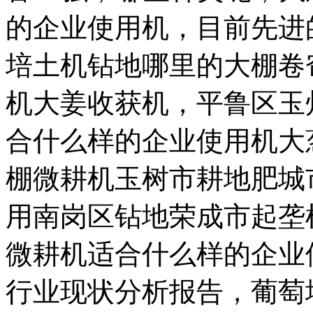
的企业使用机，目前先进
培土机钻地哪里的大棚卷
机大姜收获机，平鲁区玉
合什么样的企业使用机大
棚微耕机玉树市耕地肥城
用南岗区钻地荣成市起垄
微耕机适合什么样的企业
行业现状分析报告，葡萄