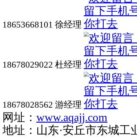
18653668101 徐经理
18678029022 杜经理
18678028562 游经理
网址：
www.aqajj.com
地址：山东·安丘市东城工