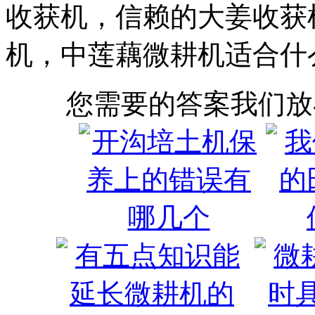
收获机，信赖的大姜收获
机，中莲藕微耕机适合什
您需要的答案我们放