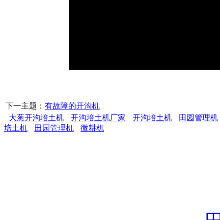
下一主题：
有故障的开沟机
大葱开沟培土机
开沟培土机厂家
开沟培土机
田园管理机
培土机
田园管理机
微耕机
潍坊市中创机械有限公
坊安丘市东城工业园区